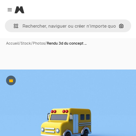
Magnific
Close menu
Recher
Accueil
/
Stock
/
Photos
/
Rendu 3d du concept …
Premium