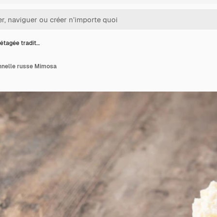
étagée tradit…
onnelle russe Mimosa