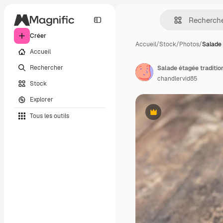
Créer
Accueil
/
Stock
/
Photos
/
Salade 
Accueil
Rechercher
Salade étagée traditi
chandlervid85
Stock
Explorer
Tous les outils
Premium