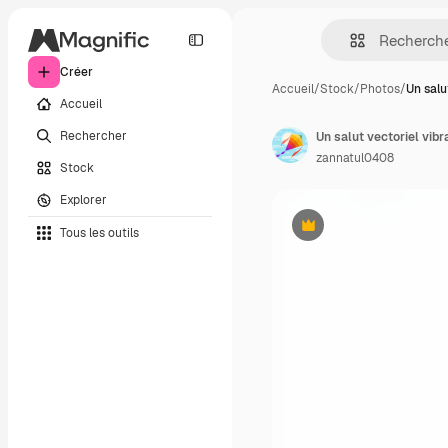
Créer
Accueil
/
Stock
/
Photos
/
Un salu
Accueil
Rechercher
Un salut vectoriel vib
zannatul0408
Stock
Explorer
Tous les outils
Premium