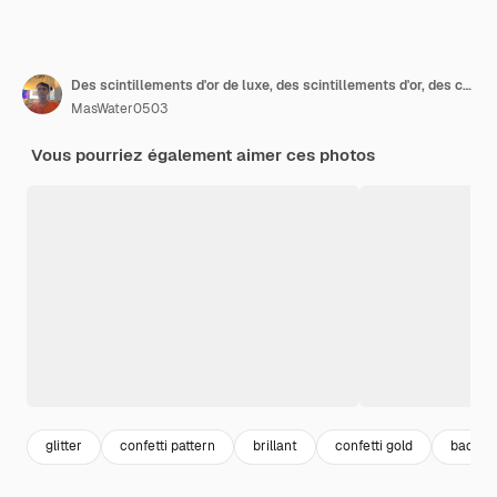
Des scintillements d'or de luxe, des scintillements d'or, des confettis brillants, de la poussière étincelante, la bordure du cadre, le fond
MasWater0503
Vous pourriez également aimer ces photos
glitter
confetti pattern
brillant
confetti gold
backgr