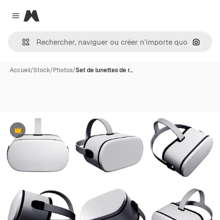
Magnific
Close menu
Recher
Accueil
/
Stock
/
Photos
/
Set de lunettes de r…
Premium