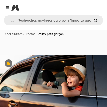
Magnific
Close menu
Recher
Accueil
/
Stock
/
Photos
/
Smiley petit garçon …
Premium