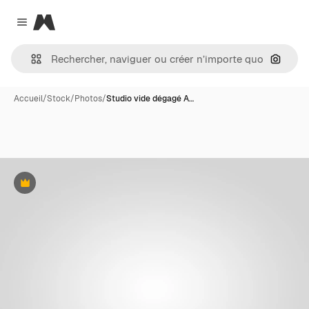
Magnific
Close menu
Recher
Accueil
/
Stock
/
Photos
/
Studio vide dégagé A…
Premium