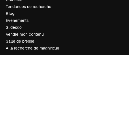
Tendances de recherche
Blog
Événements
Slidesgo
Vendre mon contenu
Salle de presse
À la recherche de magnific.ai
Nous contacter
Assistance
Instagram
YouTube
LinkedIn
TikTok
Discord
X
Reddit