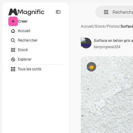
Créer
Accueil
/
Stock
/
Photos
/
Surface
Accueil
Rechercher
banjongseal324
Stock
Explorer
Tous les outils
Premium