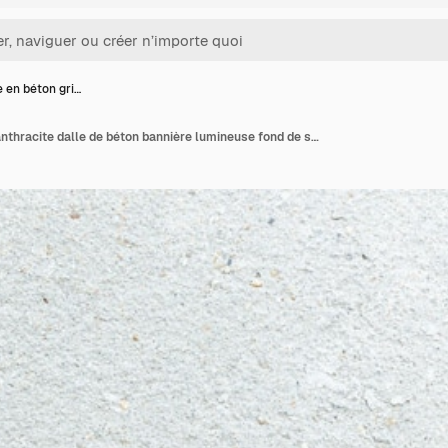
 en béton gri…
Surface en béton gris anthracite dalle de béton bannière lumineuse fond de sol en ciment