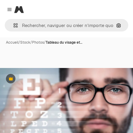
Magnific
Close menu
Recher
Accueil
/
Stock
/
Photos
/
Tableau du visage et…
Premium