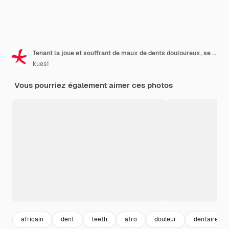
Tenant la joue et souffrant de maux de dents douloureux, se sentant malade, misérable et malheureux, à la recherche d'un dentiste
kues1
Vous pourriez également aimer ces photos
africain
dent
teeth
afro
douleur
dentaire