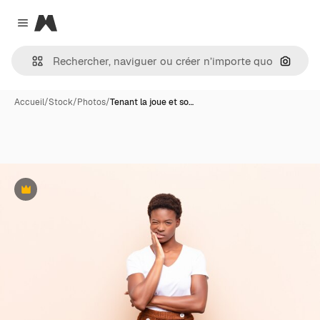
Magnific
Close menu
Recher
Accueil
/
Stock
/
Photos
/
Tenant la joue et so…
Premium