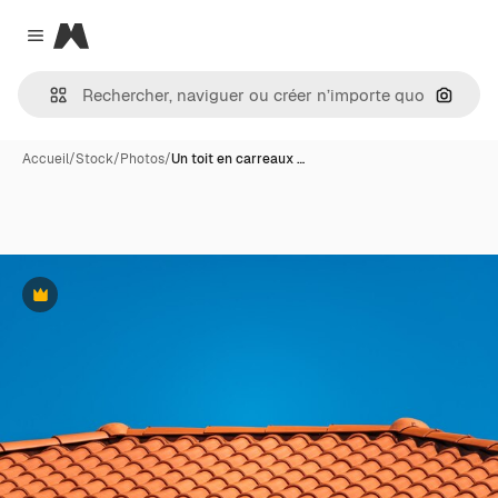
Magnific
Close menu
Recher
Accueil
/
Stock
/
Photos
/
Un toit en carreaux …
Premium