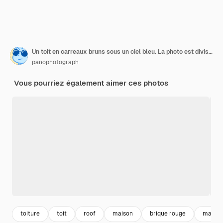
Un toit en carreaux bruns sous un ciel bleu. La photo est divisée en deux parties. Une partie est un toit en argile.
panophotograph
Vous pourriez également aimer ces photos
toiture
toit
roof
maison
brique rouge
maison