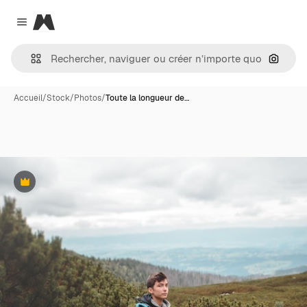
Magnific
Close menu
Recher
Accueil
/
Stock
/
Photos
/
Toute la longueur de…
Premium