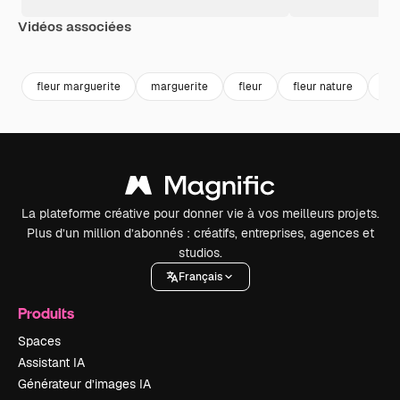
Vidéos associées
Premium
Premium
Premium
Premium
fleur marguerite
marguerite
fleur
fleur nature
flo
La plateforme créative pour donner vie à vos meilleurs projets.
Plus d’un million d’abonnés : créatifs, entreprises, agences et
studios.
Français
Produits
Spaces
Assistant IA
Générateur d’images IA