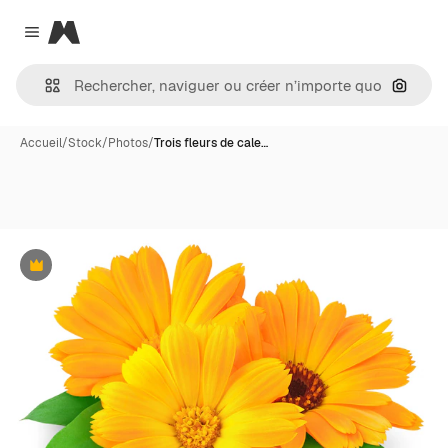
Magnific
Close menu
Recher
Accueil
/
Stock
/
Photos
/
Trois fleurs de cale…
Premium