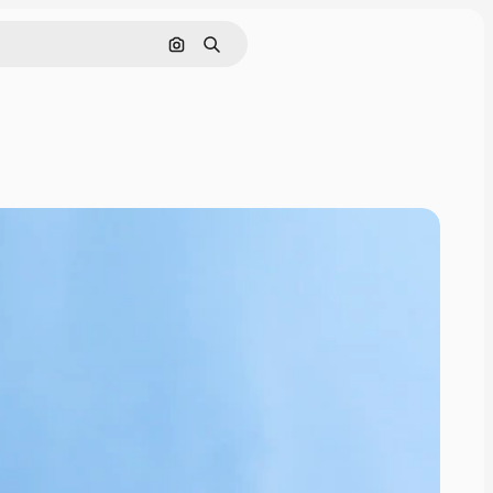
Rechercher par image
Rechercher