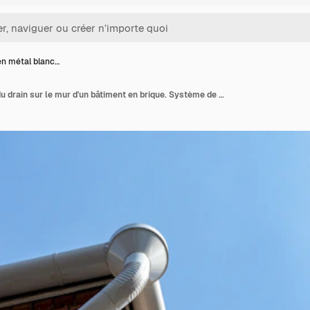
en métal blanc…
Tuyau en métal blanc du drain sur le mur d'un bâtiment en brique. Système de drainage de gouttière de support sur le toit. Drain sur le toit de la maison. Drainage de toit. Evacuation de l'eau du toit.