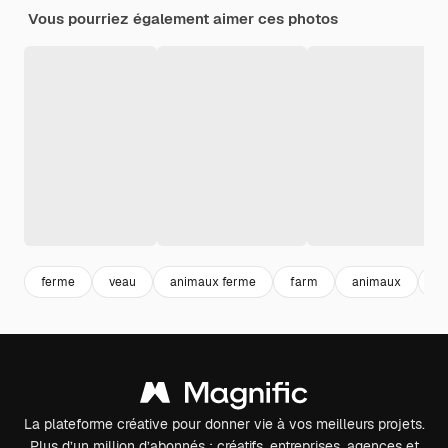
Vous pourriez également aimer ces photos
ferme
veau
animaux ferme
farm
animaux
4k
La plateforme créative pour donner vie à vos meilleurs projets.
Plus d’un million d’abonnés : créatifs, entreprises, agences et