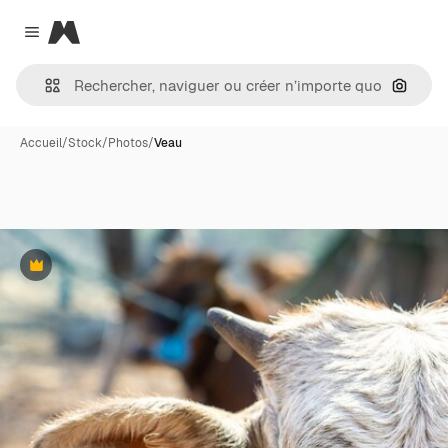
Magnific
Close menu
Recher
Accueil
/
Stock
/
Photos
/
Veau
Premium