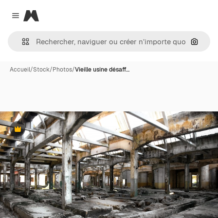
Magnific
Close menu
Recher
Accueil
/
Stock
/
Photos
/
Vieille usine désaff…
Premium