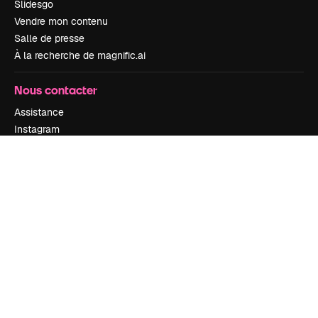
Slidesgo
Vendre mon contenu
Salle de presse
À la recherche de magnific.ai
Nous contacter
Assistance
Instagram
YouTube
LinkedIn
TikTok
Discord
X
Reddit
Copyright © 2010-
2026
Freepik Company S.L.U.
Tous droits réservés
.