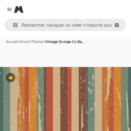
Magnific
Close menu
Recher
Accueil
/
Stock
/
Photos
/
Vintage Grunge Co Ba…
Premium