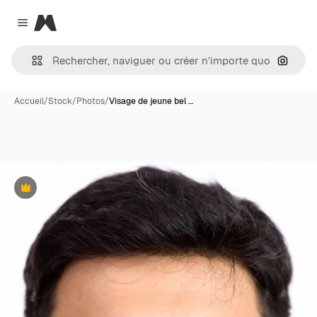
Magnific
Close menu
Recher
Accueil
/
Stock
/
Photos
/
Visage de jeune bel …
Premium