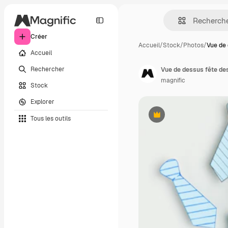
Créer
Accueil
/
Stock
/
Photos
/
Vue de 
Accueil
Rechercher
Vue de dessus fête de
magnific
Stock
Explorer
Tous les outils
Premium