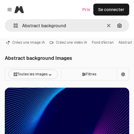
Magnific
Prix
Se connecter
Close menu
Effacer
Recher
Créez une image IA
Créez une vidéo IA
Fond d'écran
Abstrait
Abstract background Images
Toutes les images
Filtres