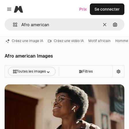
Magnific
Prix
Se connecter
Close menu
Effacer
Recher
Créez une image IA
Créez une vidéo IA
Motif africain
Homme 
Afro american Images
Toutes les images
Filtres