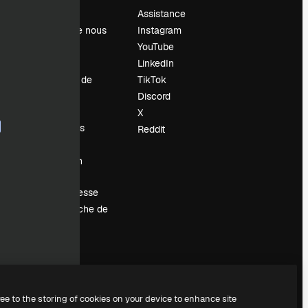
Prix
Assistance
À propos de nous
Instagram
Avis
YouTube
Carrières
LinkedIn
Tendances de
TikTok
recherche
Discord
Blog
X
Événements
Reddit
Slidesgo
Vendre mon
contenu
Salle de presse
À la recherche de
magnific.ai
ree to the storing of cookies on your device to enhance site