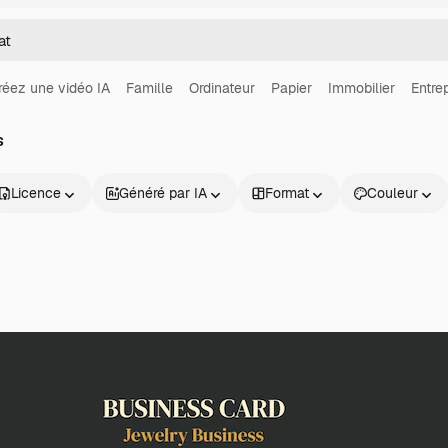
réez une vidéo IA
Famille
Ordinateur
Papier
Immobilier
Entre
s
Licence
Généré par IA
Format
Couleur
Produits
Commencer