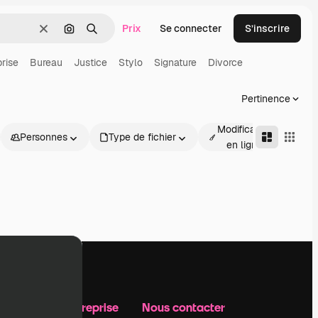
Prix
Se connecter
S’inscrire
Effacer
Rechercher par image
Rechercher
prise
Bureau
Justice
Stylo
Signature
Divorce
Pertinence
Modification
Personnes
Type de fichier
Av
en ligne
Notre entreprise
Nous contacter