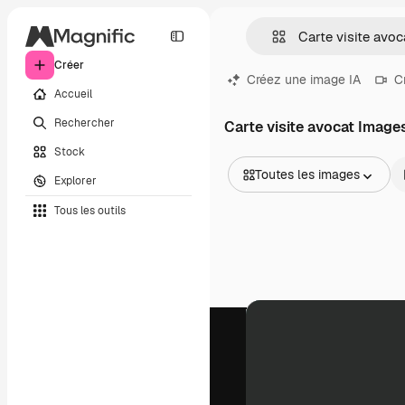
Créer
Créez une image IA
C
Accueil
Rechercher
Carte visite avocat Image
Stock
Toutes les images
Explorer
Toutes les images
Tous les outils
Vecteurs
Illustrations
Photos
PSD
Modèles
Mockups
Vidéos
Clips de vidéo
Graphiques animés
Templates vidéos
Icônes
Modèles 3D
Polices