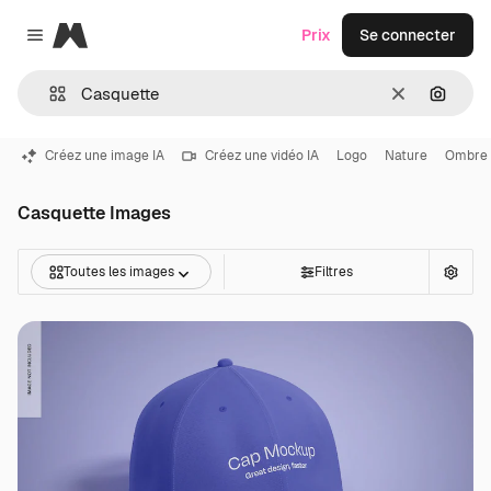
Magnific
Prix
Se connecter
Close menu
Effacer
Recher
Créez une image IA
Créez une vidéo IA
Logo
Nature
Ombre
Casquette Images
Toutes les images
Filtres