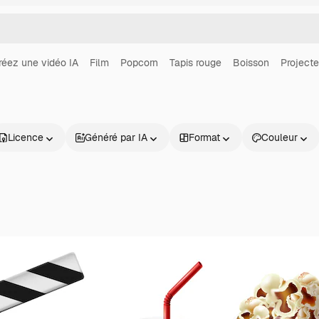
réez une vidéo IA
Film
Popcorn
Tapis rouge
Boisson
Projecte
Licence
Généré par IA
Format
Couleur
Produits
Commencer