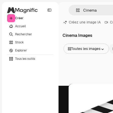
Créer
Créez une image IA
C
Accueil
Rechercher
Cinema Images
Stock
Toutes les images
Explorer
Toutes les images
Tous les outils
Vecteurs
Illustrations
Photos
PSD
Modèles
Mockups
Vidéos
Clips de vidéo
Graphiques animés
Templates vidéos
Icônes
Modèles 3D
Polices