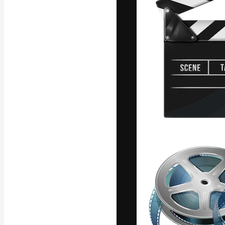
La plateforme c
vos meilleurs pr
d’abonnés : créa
studios.
Français
Copyright © 2010