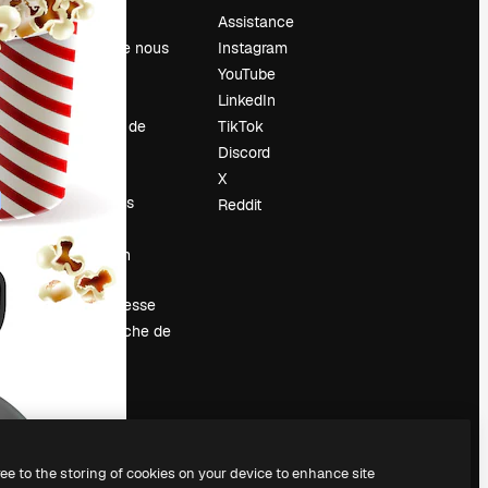
Prix
Assistance
À propos de nous
Instagram
Avis
YouTube
Carrières
LinkedIn
Tendances de
TikTok
recherche
Discord
Blog
X
Événements
Reddit
Slidesgo
Vendre mon
contenu
Salle de presse
À la recherche de
magnific.ai
ree to the storing of cookies on your device to enhance site