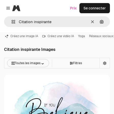
Magnific
Prix
Se connecter
Close menu
Effacer
Recher
Créez une image IA
Créez une vidéo IA
Yoga
Réseaux sociaux
Citation inspirante Images
Toutes les images
Filtres