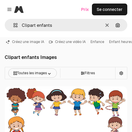
Magnific
Prix
Se connecter
Close menu
Effacer
Recher
Créez une image IA
Créez une vidéo IA
Enfance
Enfant heure
Clipart enfants Images
Toutes les images
Filtres