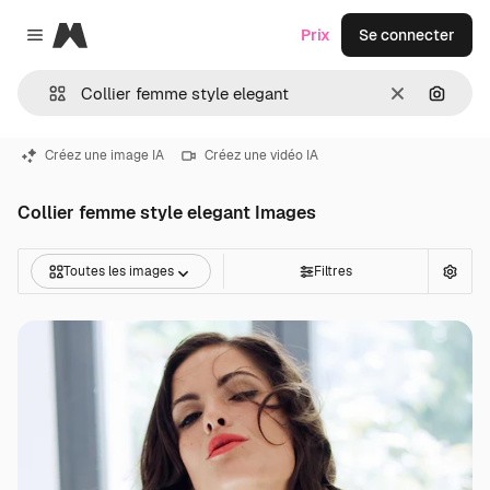
Magnific
Prix
Se connecter
Close menu
Effacer
Recher
Créez une image IA
Créez une vidéo IA
Collier femme style elegant Images
Toutes les images
Filtres