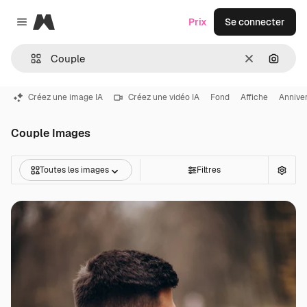
Magnific
Prix
Se connecter
Close menu
Effacer
Recher
Créez une image IA
Créez une vidéo IA
Fond
Affiche
Annive
Couple Images
Toutes les images
Filtres