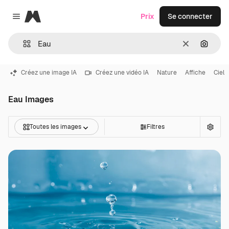
Magnific
Prix
Se connecter
Close menu
Effacer
Recher
Créez une image IA
Créez une vidéo IA
Nature
Affiche
Ciel
Eau Images
Toutes les images
Filtres