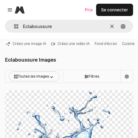
Magnific
Prix
Se connecter
Close menu
Effacer
Recher
Créez une image IA
Créez une vidéo IA
Fond d'écran
Cuisine
Eclaboussure Images
Toutes les images
Filtres