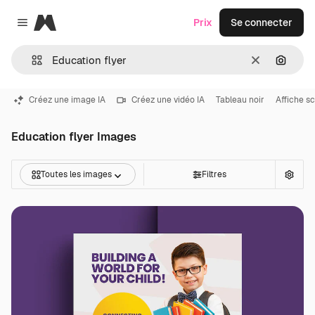
Magnific
Prix
Se connecter
Close menu
Effacer
Recher
Créez une image IA
Créez une vidéo IA
Tableau noir
Affiche sc
Education flyer Images
Toutes les images
Filtres