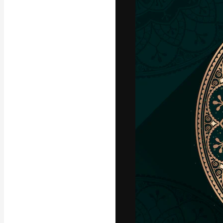
La plateforme c
vos meilleurs pr
d’abonnés : créa
studios.
Français
Copyright © 2010