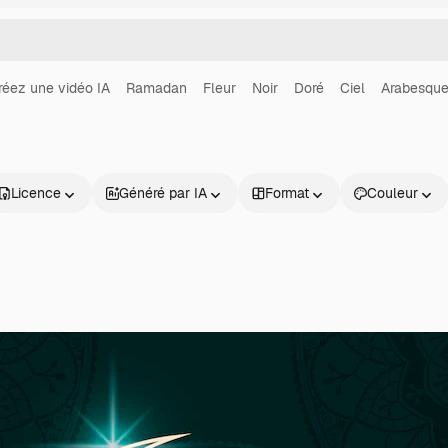
réez une vidéo IA
Ramadan
Fleur
Noir
Doré
Ciel
Arabesqu
Licence
Généré par IA
Format
Couleur
Produits
Commencer