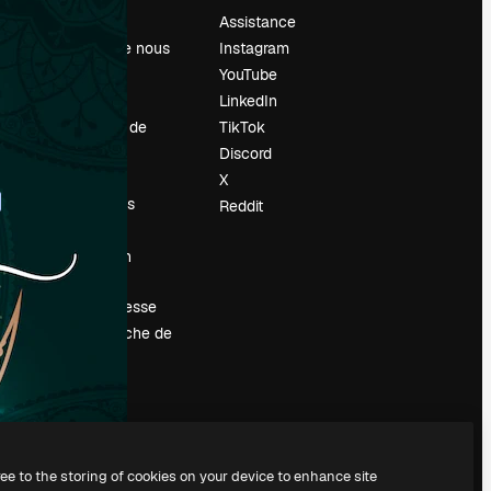
Prix
Assistance
À propos de nous
Instagram
Avis
YouTube
Carrières
LinkedIn
Tendances de
TikTok
recherche
Discord
Blog
X
Événements
Reddit
Slidesgo
Vendre mon
contenu
Salle de presse
À la recherche de
magnific.ai
ree to the storing of cookies on your device to enhance site