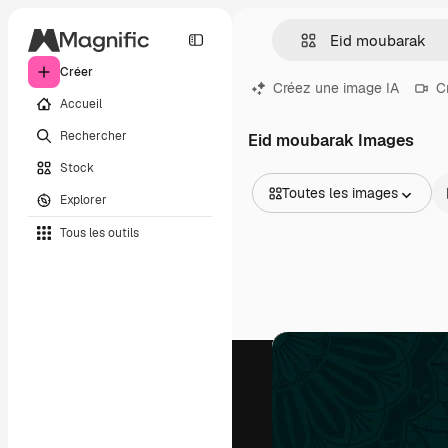
Créer
Créez une image IA
C
Accueil
Rechercher
Eid moubarak Images
Stock
Toutes les images
Explorer
Toutes les images
Tous les outils
Vecteurs
Illustrations
Photos
PSD
Modèles
Mockups
Vidéos
Clips de vidéo
Graphiques animés
Templates vidéos
Icônes
Modèles 3D
Polices