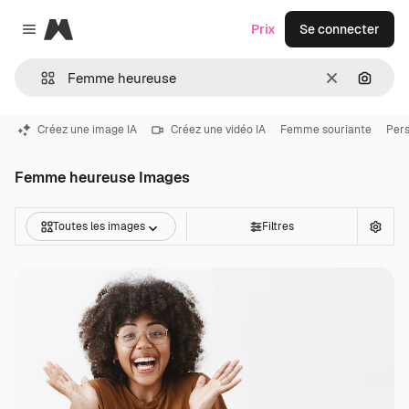
Magnific
Prix
Se connecter
Close menu
Effacer
Recher
Créez une image IA
Créez une vidéo IA
Femme souriante
Pers
Femme heureuse Images
Toutes les images
Filtres