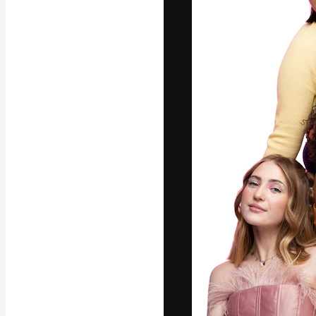
La plateforme c
vos meilleurs pr
d’abonnés : créa
studios.
Français
Copyright © 2010