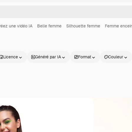
réez une vidéo IA
Belle femme
Silhouette femme
Femme encein
Licence
Généré par IA
Format
Couleur
Produits
Commencer