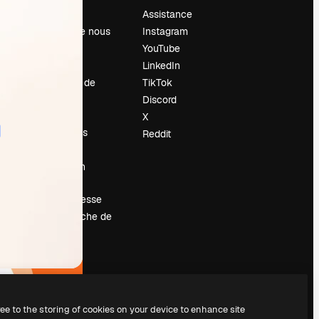
Prix
Assistance
À propos de nous
Instagram
Avis
YouTube
Carrières
LinkedIn
Tendances de
TikTok
recherche
Discord
Blog
X
Événements
Reddit
Slidesgo
Vendre mon
contenu
Salle de presse
À la recherche de
magnific.ai
ree to the storing of cookies on your device to enhance site