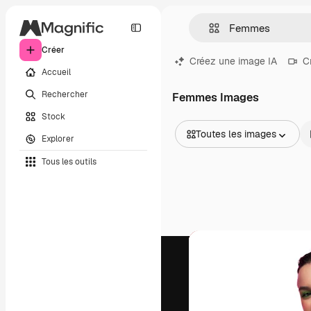
Créer
Créez une image IA
C
Accueil
Rechercher
Femmes Images
Stock
Toutes les images
Explorer
Toutes les images
Tous les outils
Vecteurs
Illustrations
Photos
PSD
Modèles
Mockups
Vidéos
Clips de vidéo
Graphiques animés
Templates vidéos
Icônes
Modèles 3D
Polices