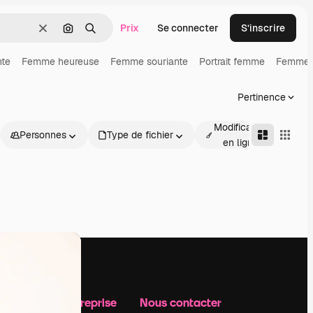
Prix
Se connecter
S’inscrire
Effacer
Rechercher par image
Rechercher
te
Femme heureuse
Femme souriante
Portrait femme
Femme 
Pertinence
Modification
Personnes
Type de fichier
Av
en ligne
Notre entreprise
Nous contacter