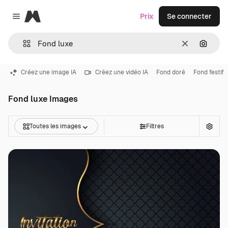
Magnific
Prix
Se connecter
Close menu
Effacer
Recher
Créez une image IA
Créez une vidéo IA
Fond doré
Fond festif
Fond luxe Images
Toutes les images
Filtres