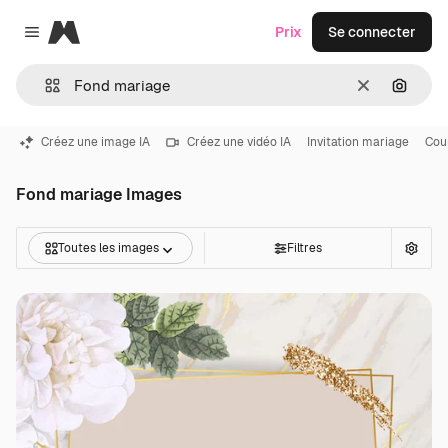
Magnific
Prix
Se connecter
Close menu
Effacer
Recher
Créez une image IA
Créez une vidéo IA
Invitation mariage
Cou
Fond mariage Images
Toutes les images
Filtres