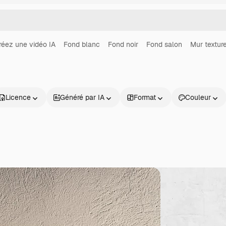
réez une vidéo IA
Fond blanc
Fond noir
Fond salon
Mur textur
Licence
Généré par IA
Format
Couleur
Produits
Commencer