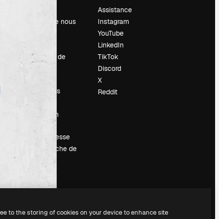
Prix
Assistance
À propos de nous
Instagram
Avis
YouTube
Carrières
LinkedIn
Tendances de
TikTok
recherche
Discord
Blog
X
Événements
Reddit
Slidesgo
Vendre mon
contenu
Salle de presse
À la recherche de
magnific.ai
ree to the storing of cookies on your device to enhance site