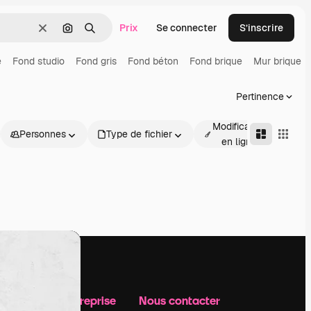
Prix
Se connecter
S’inscrire
Effacer
Rechercher par image
Rechercher
e
Fond studio
Fond gris
Fond béton
Fond brique
Mur brique
Pertinence
Modification
Personnes
Type de fichier
Av
en ligne
Notre entreprise
Nous contacter