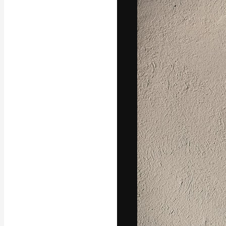
La plateforme c
vos meilleurs pr
d’abonnés : créa
studios.
Français
Copyright © 2010