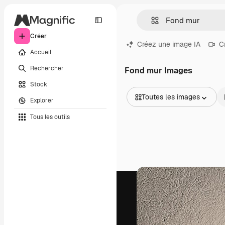
Créer
Créez une image IA
C
Accueil
Rechercher
Fond mur Images
Stock
Toutes les images
Explorer
Toutes les images
Tous les outils
Vecteurs
Illustrations
Photos
PSD
Modèles
Mockups
Vidéos
Clips de vidéo
Graphiques animés
Templates vidéos
Icônes
Modèles 3D
Polices