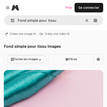
Magnific
Prix
Se connecter
Close menu
Effacer
Recher
Créez une image IA
Créez une vidéo IA
Fond simple pour tissu Images
Toutes les images
Filtres