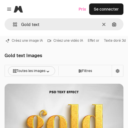
Magnific
Prix
Se connecter
Close menu
Effacer
Recher
Créez une image IA
Créez une vidéo IA
Effet or
Texte doré 3d
Gold text Images
Toutes les images
Filtres