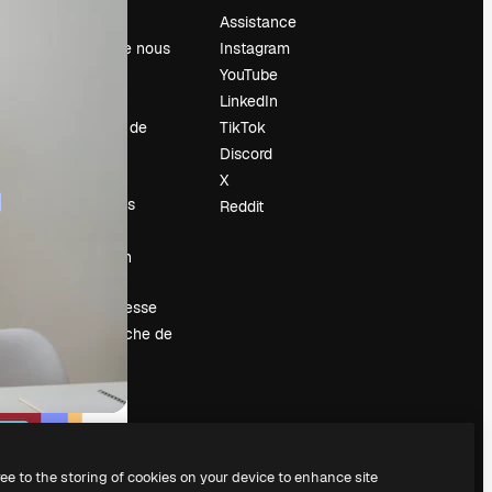
Prix
Assistance
À propos de nous
Instagram
Avis
YouTube
Carrières
LinkedIn
Tendances de
TikTok
recherche
Discord
Blog
X
Événements
Reddit
Slidesgo
Vendre mon
contenu
Salle de presse
À la recherche de
magnific.ai
ree to the storing of cookies on your device to enhance site