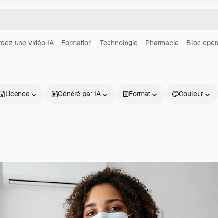
réez une vidéo IA
Formation
Technologie
Pharmacie
Bloc opéra
Licence
Généré par IA
Format
Couleur
Produits
Commencer