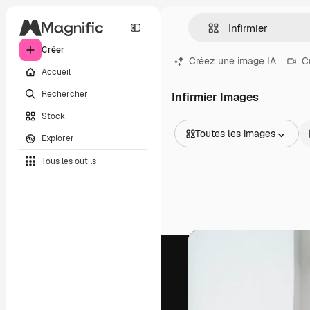
Créer
Créez une image IA
C
Accueil
Rechercher
Infirmier Images
Stock
Toutes les images
Explorer
Toutes les images
Tous les outils
Vecteurs
Illustrations
Photos
PSD
Modèles
Mockups
Vidéos
Clips de vidéo
Graphiques animés
Templates vidéos
Icônes
Modèles 3D
Polices