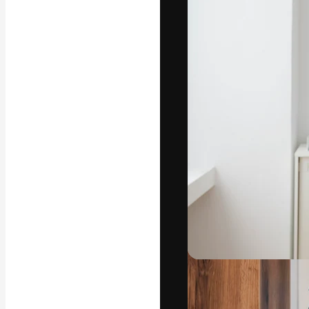
La plateforme c
vos meilleurs pr
d’abonnés : créa
studios.
Français
Copyright © 2010