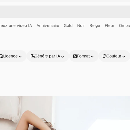
réez une vidéo IA
Anniversaire
Gold
Noir
Beige
Fleur
Ombr
Licence
Généré par IA
Format
Couleur
Produits
Commencer