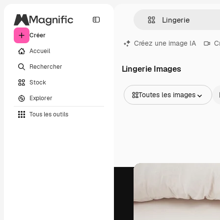
Créer
Créez une image IA
C
Accueil
Rechercher
Lingerie Images
Stock
Toutes les images
Explorer
Toutes les images
Tous les outils
Vecteurs
Illustrations
Photos
PSD
Modèles
Mockups
Vidéos
Clips de vidéo
Graphiques animés
Templates vidéos
Icônes
Modèles 3D
Polices