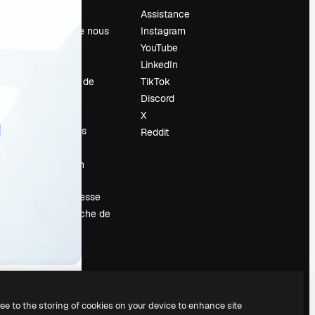
Prix
Assistance
À propos de nous
Instagram
Avis
YouTube
Carrières
LinkedIn
Tendances de
TikTok
recherche
Discord
Blog
X
Événements
Reddit
Slidesgo
Vendre mon
contenu
Salle de presse
À la recherche de
magnific.ai
ree to the storing of cookies on your device to enhance site