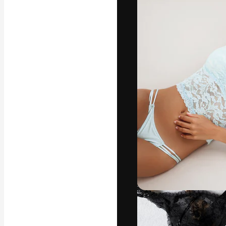
La plateforme c
vos meilleurs pr
d’abonnés : créa
studios.
Français
Copyright © 2010