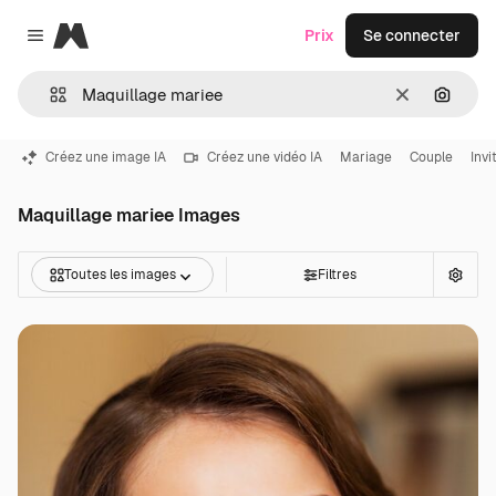
Magnific
Prix
Se connecter
Close menu
Effacer
Recher
Créez une image IA
Créez une vidéo IA
Mariage
Couple
Invi
Maquillage mariee Images
Toutes les images
Filtres