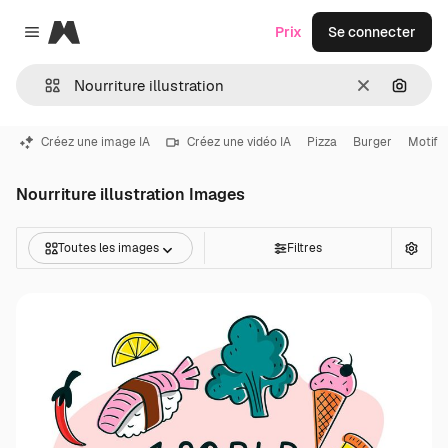
Magnific
Prix
Se connecter
Close menu
Effacer
Recher
Créez une image IA
Créez une vidéo IA
Pizza
Burger
Motif
Nourriture illustration Images
Toutes les images
Filtres