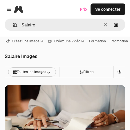
Magnific
Prix
Se connecter
Close menu
Effacer
Recher
Créez une image IA
Créez une vidéo IA
Formation
Promotion
Salaire Images
Toutes les images
Filtres