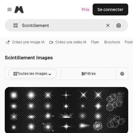
Magnific
Prix
Se connecter
Close menu
Effacer
Recher
Créez une image IA
Créez une vidéo IA
Flyer
Brochure
Post
Scintillement Images
Toutes les images
Filtres