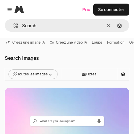
Magnific
Prix
Se connecter
Close menu
Effacer
Recher
Créez une image IA
Créez une vidéo IA
Loupe
Formation
Or
Search Images
Toutes les images
Filtres