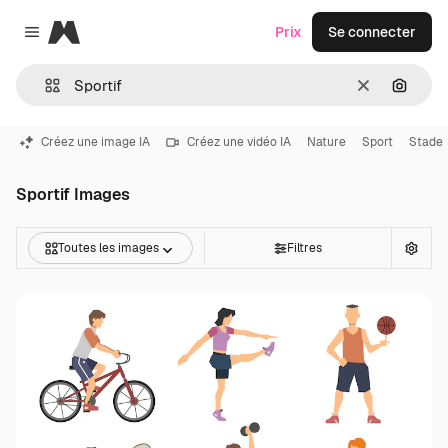
Magnific
Prix
Se connecter
Close menu
Effacer
Recher
Créez une image IA
Créez une vidéo IA
Nature
Sport
Stade
Sportif Images
Toutes les images
Filtres