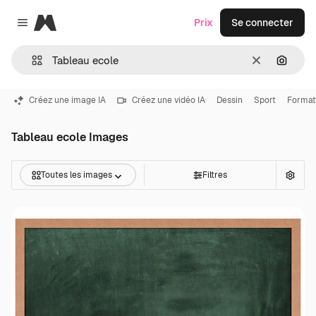
Magnific
Prix
Se connecter
Close menu
Effacer
Recher
Créez une image IA
Créez une vidéo IA
Dessin
Sport
Format
Tableau ecole Images
Toutes les images
Filtres