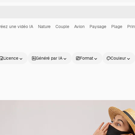
réez une vidéo IA
Nature
Couple
Avion
Paysage
Plage
Pri
Licence
Généré par IA
Format
Couleur
Produits
Commencer