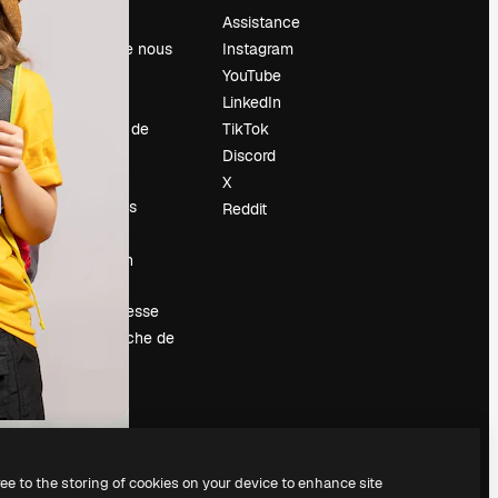
Prix
Assistance
À propos de nous
Instagram
Avis
YouTube
Carrières
LinkedIn
Tendances de
TikTok
recherche
Discord
Blog
X
Événements
Reddit
Slidesgo
Vendre mon
contenu
Salle de presse
À la recherche de
magnific.ai
ree to the storing of cookies on your device to enhance site