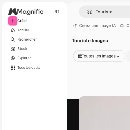
Créer
Créez une image IA
C
Accueil
Rechercher
Touriste Images
Stock
Toutes les images
Explorer
Toutes les images
Tous les outils
Vecteurs
Illustrations
Photos
PSD
Modèles
Mockups
Vidéos
Clips de vidéo
Graphiques animés
Templates vidéos
Icônes
Modèles 3D
Polices