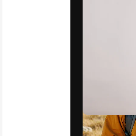
La plateforme c
vos meilleurs pr
d’abonnés : créa
studios.
Français
Copyright © 2010