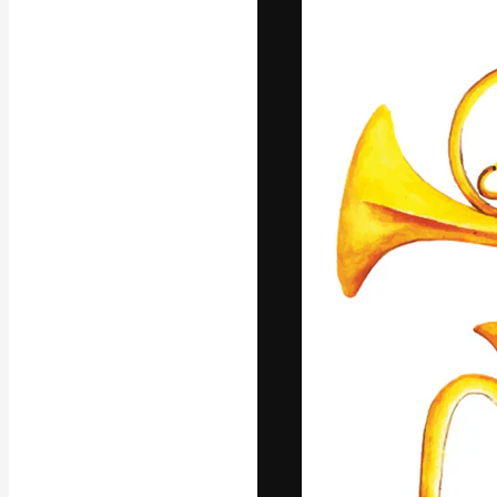
La plateforme c
vos meilleurs pr
d’abonnés : créa
studios.
Français
Copyright © 2010