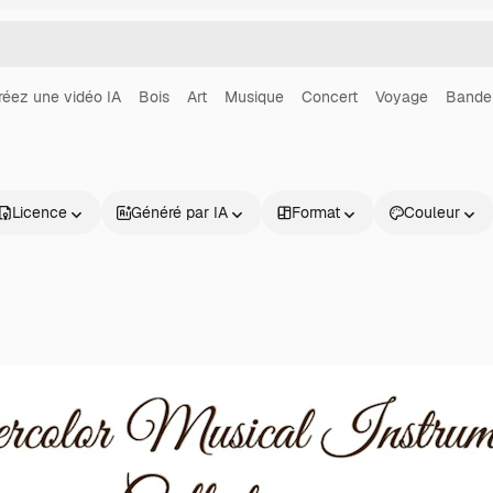
réez une vidéo IA
Bois
Art
Musique
Concert
Voyage
Bande
Licence
Généré par IA
Format
Couleur
Produits
Commencer