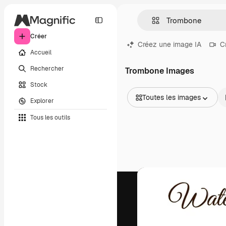
Créer
Créez une image IA
C
Accueil
Rechercher
Trombone Images
Stock
Toutes les images
Explorer
Toutes les images
Tous les outils
Vecteurs
Illustrations
Photos
PSD
Modèles
Mockups
Vidéos
Clips de vidéo
Graphiques animés
Templates vidéos
Icônes
Modèles 3D
Polices