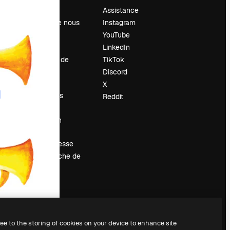
Prix
Assistance
À propos de nous
Instagram
Avis
YouTube
Carrières
LinkedIn
Tendances de
TikTok
recherche
Discord
Blog
X
Événements
Reddit
Slidesgo
Vendre mon
contenu
Salle de presse
À la recherche de
magnific.ai
ree to the storing of cookies on your device to enhance site